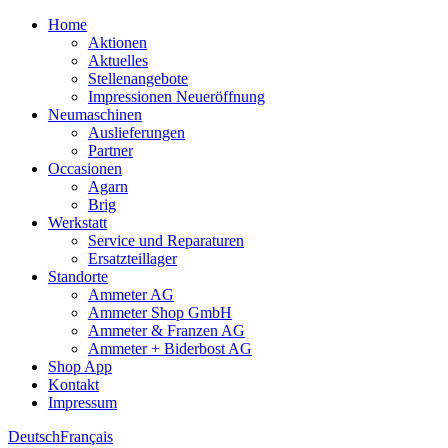
Home
Aktionen
Aktuelles
Stellenangebote
Impressionen Neueröffnung
Neumaschinen
Auslieferungen
Partner
Occasionen
Agarn
Brig
Werkstatt
Service und Reparaturen
Ersatzteillager
Standorte
Ammeter AG
Ammeter Shop GmbH
Ammeter & Franzen AG
Ammeter + Biderbost AG
Shop App
Kontakt
Impressum
Deutsch
Français