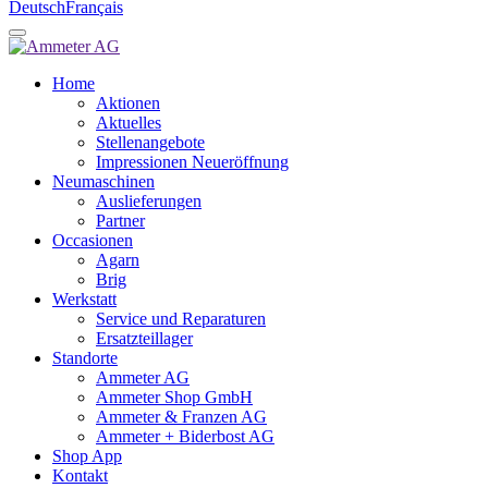
Deutsch
Français
Home
Aktionen
Aktuelles
Stellenangebote
Impressionen Neueröffnung
Neumaschinen
Auslieferungen
Partner
Occasionen
Agarn
Brig
Werkstatt
Service und Reparaturen
Ersatzteillager
Standorte
Ammeter AG
Ammeter Shop GmbH
Ammeter & Franzen AG
Ammeter + Biderbost AG
Shop App
Kontakt