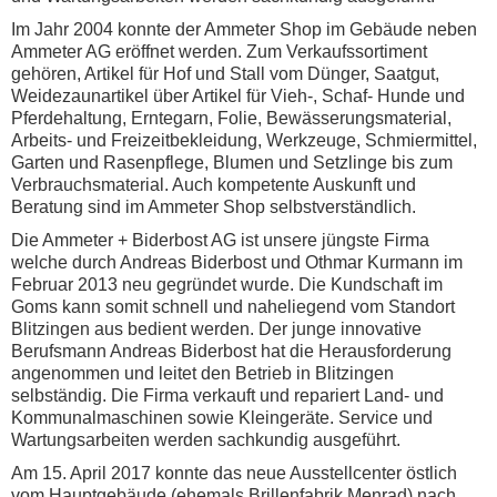
Im Jahr 2004 konnte der Ammeter Shop im Gebäude neben
Ammeter AG eröffnet werden. Zum Verkaufssortiment
gehören, Artikel für Hof und Stall vom Dünger, Saatgut,
Weidezaunartikel über Artikel für Vieh-, Schaf- Hunde und
Pferdehaltung, Erntegarn, Folie, Bewässerungsmaterial,
Arbeits- und Freizeitbekleidung, Werkzeuge, Schmiermittel,
Garten und Rasenpflege, Blumen und Setzlinge bis zum
Verbrauchsmaterial. Auch kompetente Auskunft und
Beratung sind im Ammeter Shop selbstverständlich.
Die Ammeter + Biderbost AG ist unsere jüngste Firma
welche durch Andreas Biderbost und Othmar Kurmann im
Februar 2013 neu gegründet wurde. Die Kundschaft im
Goms kann somit schnell und naheliegend vom Standort
Blitzingen aus bedient werden. Der junge innovative
Berufsmann Andreas Biderbost hat die Herausforderung
angenommen und leitet den Betrieb in Blitzingen
selbständig. Die Firma verkauft und repariert Land- und
Kommunalmaschinen sowie Kleingeräte. Service und
Wartungsarbeiten werden sachkundig ausgeführt.
Am 15. April 2017 konnte das neue Ausstellcenter östlich
vom Hauptgebäude (ehemals Brillenfabrik Menrad) nach