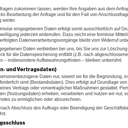
fragen zukommen lassen, werden Ihre Angaben aus dem Anfrage
s Bearbeitung der Anfrage und für den Fall von Anschlussfrag
 weiter.
rmular eingegebenen Daten erfolgt somit ausschließlich auf Grun
willigung jederzeit widerrufen. Dazu reicht eine formlose Mittei
erfolgten Datenverarbeitungsvorgänge bleibt vom Widerruf unbe
gegebenen Daten verbleiben bei uns, bis Sie uns zur Löschung a
k für die Datenspeicherung entfällt (z.B. nach abgeschlossener
 – insbesondere Aufbewahrungsfristen – bleiben unberührt.
n- und Vertragsdaten)
personenbezogene Daten nur, soweit sie für die Begründung, in
rderlich sind (Bestandsdaten). Dies erfolgt auf Grundlage von A
g eines Vertrags oder vorvertraglicher Maßnahmen gestattet. P
en (Nutzungsdaten) erheben, verarbeiten und nutzen wir nur, sow
nstes zu ermöglichen oder abzurechnen.
ach Abschluss des Auftrags oder Beendigung der Geschäftsbe
rt.
agsschluss