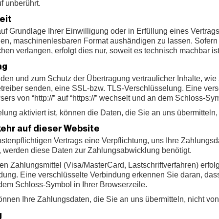
f unberührt.
eit
uf Grundlage Ihrer Einwilligung oder in Erfüllung eines Vertrags
gen, maschinenlesbaren Format aushändigen zu lassen. Sofern 
en verlangen, erfolgt dies nur, soweit es technisch machbar ist
ng
nden und zum Schutz der Übertragung vertraulicher Inhalte, wie
betreiber senden, eine SSL-bzw. TLS-Verschlüsselung. Eine ver
ers von “http://” auf “https://” wechselt und an dem Schloss-Sym
g aktiviert ist, können die Daten, die Sie an uns übermitteln,
ehr auf dieser Website
tenpflichtigen Vertrags eine Verpflichtung, uns Ihre Zahlungs
, werden diese Daten zur Zahlungsabwicklung benötigt.
 Zahlungsmittel (Visa/MasterCard, Lastschriftverfahren) erfolg
dung. Eine verschlüsselte Verbindung erkennen Sie daran, das
an dem Schloss-Symbol in Ihrer Browserzeile.
nnen Ihre Zahlungsdaten, die Sie an uns übermitteln, nicht von
g