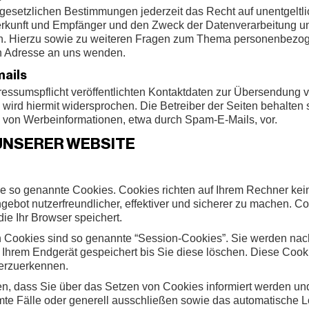
esetzlichen Bestimmungen jederzeit das Recht auf unentgeltlic
unft und Empfänger und den Zweck der Datenverarbeitung und 
n. Hierzu sowie zu weiteren Fragen zum Thema personenbezoge
n Adresse an uns wenden.
ails
ssumspflicht veröffentlichten Kontaktdaten zur Übersendung vo
ird hiermit widersprochen. Die Betreiber der Seiten behalten s
 von Werbeinformationen, etwa durch Spam-E-Mails, vor.
UNSERER WEBSITE
ise so genannte Cookies. Cookies richten auf Ihrem Rechner ke
ebot nutzerfreundlicher, effektiver und sicherer zu machen. Coo
e Ihr Browser speichert.
n Cookies sind so genannte “Session-Cookies”. Sie werden na
 Ihrem Endgerät gespeichert bis Sie diese löschen. Diese Cook
erzuerkennen.
en, dass Sie über das Setzen von Cookies informiert werden und
te Fälle oder generell ausschließen sowie das automatische 