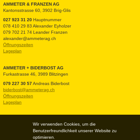
AMMETER & FRANZEN AG
Kantonsstrasse 60, 3902 Brig-Glis
027 923 31 20
Hauptnummer
078 410 29 83 Alexander Eyholzer
079 702 21 74 Leander Franzen
alexander@ammeterag.ch
Öffnungszeiten
Lageplan
AMMETER + BIDERBOST AG
Furkastrasse 46, 3989 Blitzingen
079 227 30 57
Andreas Biderbost
biderbost@ammeterag.ch
Öffnungszeiten
Lageplan
Wir verwenden Cookies, um die
Benutzerfreundlichkeit unserer Website zu
optimieren.