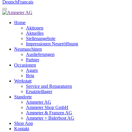
Deutsch
Français
Home
Aktionen
Aktuelles
Stellenangebote
Impressionen Neueröffnung
Neumaschinen
Auslieferungen
Partner
Occasionen
Agarn
Brig
Werkstatt
Service und Reparaturen
Ersatzteillager
Standorte
Ammeter AG
Ammeter Shop GmbH
Ammeter & Franzen AG
Ammeter + Biderbost AG
Shop App
Kontakt