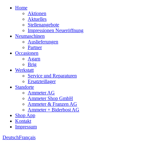
Home
Aktionen
Aktuelles
Stellenangebote
Impressionen Neueröffnung
Neumaschinen
Auslieferungen
Partner
Occasionen
Agarn
Brig
Werkstatt
Service und Reparaturen
Ersatzteillager
Standorte
Ammeter AG
Ammeter Shop GmbH
Ammeter & Franzen AG
Ammeter + Biderbost AG
Shop App
Kontakt
Impressum
Deutsch
Français