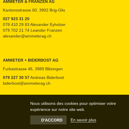
AMMETER & FRANZEN AG
Kantonsstrasse 60, 3902 Brig-Glis
027 923 31 20
078 410 29 83 Alexander Eyholzer
079 702 21 74 Leander Franzen
alexander@ammeterag.ch
AMMETER + BIDERBOST AG
Furkastrasse 46, 3989 Blitzingen
079 227 30 57
Andreas Biderbost
biderbost@ammeterag.ch
Nous utilisons des cookies pour optimiser votre
expérience sur notre site web.
En savoir plus
D'ACCORD